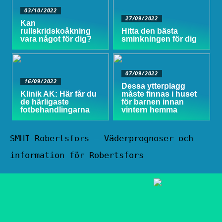
03/10/2022
27/09/2022
Kan
rullskridskoåkning
Hitta den bästa
vara något för dig?
sminkningen för dig
07/09/2022
16/09/2022
Dessa ytterplagg
Klinik AK: Här får du
måste finnas i huset
de härligaste
för barnen innan
fotbehandlingarna
vintern hemma
SMHI Robertsfors – Väderprognoser och
information för Robertsfors