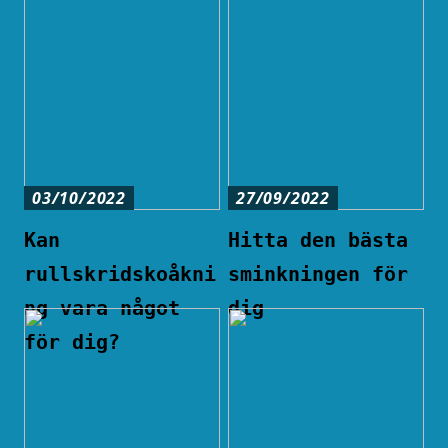
03/10/2022
27/09/2022
Kan
Hitta den bästa
rullskridskoåkni
sminkningen för
ng vara något
dig
för dig?