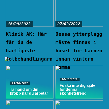
16/09/2022
07/09/2022
Klinik AK: Här
Dessa ytterplagg
får du de
måste finnas i
härligaste
huset för barnen
fotbehandlingarn
innan vintern
a
hemma
14/10/2022
21/10/2022
Fuska inte dig själv
Ta hand om din
för denna
kropp när du arbetar
skönhetstrend