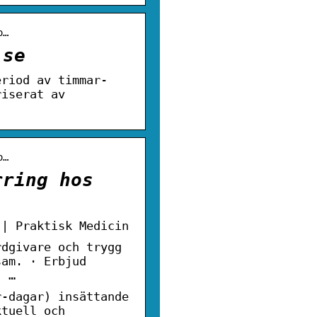
o…
.se
eriod av timmar-
riserat av
o…
rring hos
 | Praktisk Medicin
rdgivare och trygg
sam. · Erbjud
, …
r-dagar) insättande
ktuell och