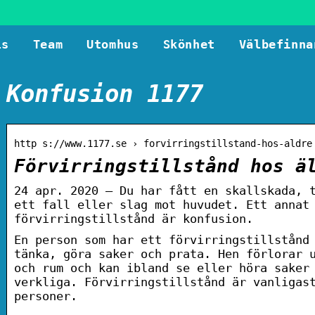
ls
Team
Utomhus
Skönhet
Välbefinna
Konfusion 1177
http s://www.1177.se › forvirringstillstand-hos-aldre
Förvirringstillstånd hos ä
24 apr. 2020 — Du har fått en skallskada, 
ett fall eller slag mot huvudet. Ett annat
förvirringstillstånd är konfusion.
En person som har ett förvirringstillstånd
tänka, göra saker och prata. Hen förlorar 
och rum och kan ibland se eller höra saker
verkliga. Förvirringstillstånd är vanligas
personer.