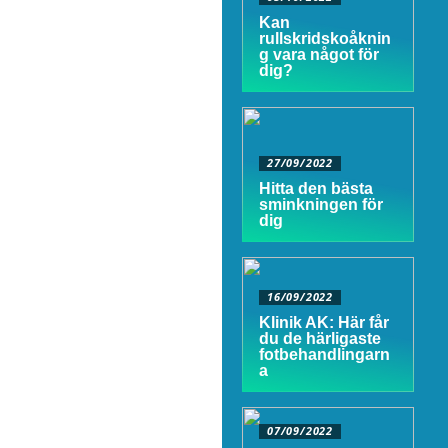
Kan
rullskridskoåknin
g vara något för
dig?
27/09/2022
Hitta den bästa
sminkningen för
dig
16/09/2022
Klinik AK: Här får
du de härligaste
fotbehandlingarn
a
07/09/2022