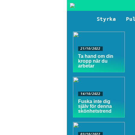
Styrka
Pu
21/10/2022
Ta hand om din
kropp när du
arbetar
14/10/2022
Fuska inte dig
själv för denna
skönhetstrend
03/10/2022