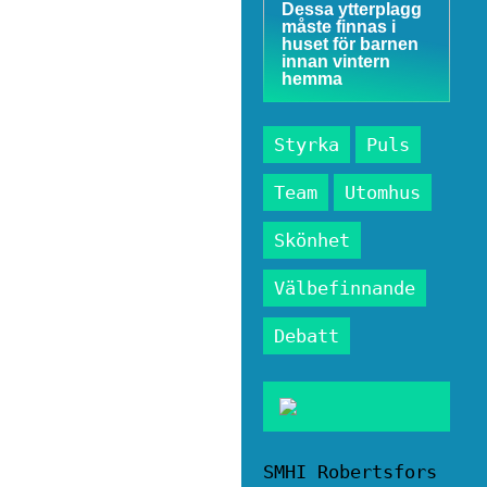
Dessa ytterplagg
måste finnas i
huset för barnen
innan vintern
hemma
Styrka
Puls
Team
Utomhus
Skönhet
Välbefinnande
Debatt
SMHI Robertsfors