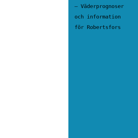
– Väderprognoser
och information
för Robertsfors