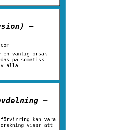
usion) –
.com
r en vanlig orsak
rdas på somatisk
av alla
avdelning –
 förvirring kan vara
forskning visar att