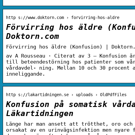
http s://www.doktorn.com › forvirring-hos-aldre
Förvirring hos äldre (Konf
Doktorn.com
Förvirring hos äldre (Konfusion) | Doktorn
av A Rousseau · Citerat av 3 — Konfusion ä
till beteendestörning hos patienter som vå
vårdavdel- ning. Mellan 10 och 30 procent 
inneliggande.
http s://lakartidningen.se › uploads › OldPdfFiles
Konfusion på somatisk vård
Läkartidningen
Länge har man ansett att trötthet, oro och
orsakat av en urinvägsinfektion men nyare 