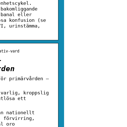
enhetscykel.
 bakomliggande
 banal eller
ösa konfusion (se
VI, urinstämma,
ativ-vard
–
rden
för primärvården –
lvarlig, kroppslig
utlösa ett
ån nationellt
, förvirring,
al oro