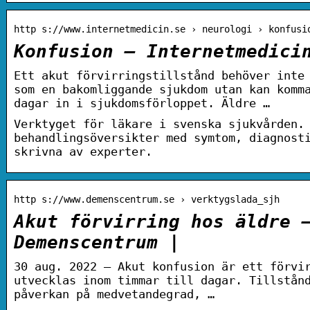
http s://www.internetmedicin.se › neurologi › konfusi
Konfusion – Internetmedici
Ett akut förvirringstillstånd behöver inte
som en bakomliggande sjukdom utan kan komm
dagar in i sjukdomsförloppet. Äldre …
Verktyget för läkare i svenska sjukvården.
behandlingsöversikter med symtom, diagnost
skrivna av experter.
http s://www.demenscentrum.se › verktygslada_sjh
Akut förvirring hos äldre 
Demenscentrum |
30 aug. 2022 — Akut konfusion är ett förvi
utvecklas inom timmar till dagar. Tillstån
påverkan på medvetandegrad, …