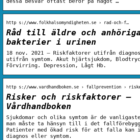
dessa besvär oftast beror på något …
http s://www.folkhalsomyndigheten.se › rad-och-f…
Råd till äldre och anhörig
bakterier i urinen
18 nov. 2021 — Riskfaktorer utifrån diagno
utifrån symtom. Akut hjärtsjukdom, Blodtry
Förvirring. Depression, Lågt Hb.
http s://www.vardhandboken.se › fallprevention › risk
Risker och riskfaktorer –
Vårdhandboken
Sjukdomar och olika symtom är de vanligast
man måste ta hänsyn till i det fallförebyg
Patienter med ökad risk för att falla kan 
diagnos eller symtom.