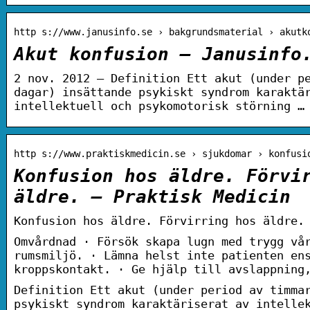
http s://www.janusinfo.se › bakgrundsmaterial › akutk
Akut konfusion – Janusinfo
2 nov. 2012 — Definition Ett akut (under p
dagar) insättande psykiskt syndrom karaktä
intellektuell och psykomotorisk störning …
http s://www.praktiskmedicin.se › sjukdomar › konfusi
Konfusion hos äldre. Förvi
äldre. – Praktisk Medicin
Konfusion hos äldre. Förvirring hos äldre.
Omvårdnad · Försök skapa lugn med trygg vå
rumsmiljö. · Lämna helst inte patienten en
kroppskontakt. · Ge hjälp till avslappning
Definition Ett akut (under period av timma
psykiskt syndrom karaktäriserat av intelle