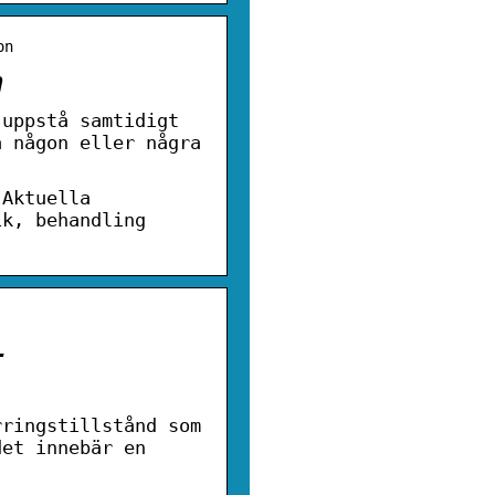
on
n
 uppstå samtidigt
a någon eller några
 Aktuella
ik, behandling
–
rringstillstånd som
det innebär en