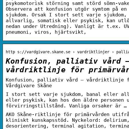
psykomotorisk störning samt störd sömn-vak
Observera att konfusion utgör symtom på en
sjukdom. Orsak I stort sett varje sjukdom,
allvarlig, somatisk eller psykisk, kan utl
nedan under Utredning). Vanligt är t.ex. U
pneumoni, viros, hjärtsvikt,
http s://vardgivare.skane.se › vardriktlinjer › palli
Konfusion, palliativ vård 
vårdriktlinje för primärvå
Konfusion, palliativ vård – vårdriktlinje 
Vårdgivare Skåne
I stort sett varje sjukdom, banal eller al
eller psykisk, kan hos den äldre personen 
förvirringstillstånd. Vanliga orsaker är …
AKO Skåne-riktlinje för primärvården utifr
kliniskt kunskapsstöd. Nyckelord: delirium
desorientering, terminal agitation, termin