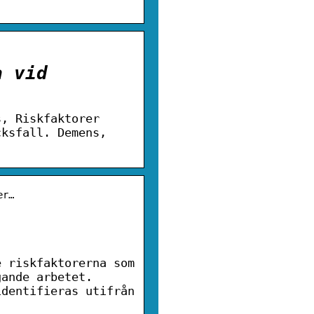
a vid
s, Riskfaktorer
cksfall. Demens,
er…
e riskfaktorerna som
gande arbetet.
identifieras utifrån