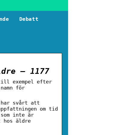
nde
Debatt
ldre – 1177
till exempel efter
 namn för
 har svårt att
uppfattningen om tid
 som inte är
t hos äldre