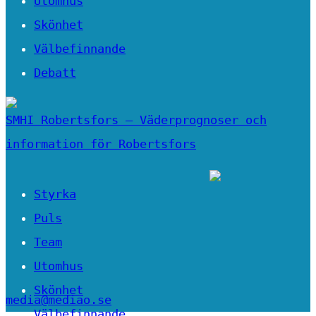
Utomhus
Skönhet
Välbefinnande
Debatt
SMHI Robertsfors – Väderprognoser och
information för Robertsfors
Styrka
Puls
Team
Utomhus
Skönhet
media@mediao.se
Välbefinnande