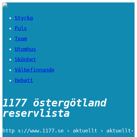
Styrka
Puls
Team
Utomhus
Skönhet
Välbefinnande
Debatt
1177 östergötland
reservlista
http s://www.1177.se › aktuellt › aktuellt-