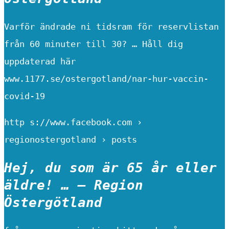
Varför ändrade ni tidsram för reservlistan
från 60 minuter till 30? … Håll dig
uppdaterad här
www.1177.se/ostergotland/nar-hur-vaccin-
covid-19
http s://www.facebook.com ›
regionostergotland › posts
Hej, du som är 65 år eller
äldre! … – Region
Östergötland