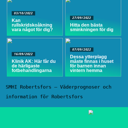
03/10/2022
27/09/2022
Kan
rullskridskoåkning
Hitta den bästa
vara något för dig?
sminkningen för dig
07/09/2022
16/09/2022
Dessa ytterplagg
Klinik AK: Här får du
måste finnas i huset
de härligaste
för barnen innan
fotbehandlingarna
vintern hemma
SMHI Robertsfors – Väderprognoser och
information för Robertsfors