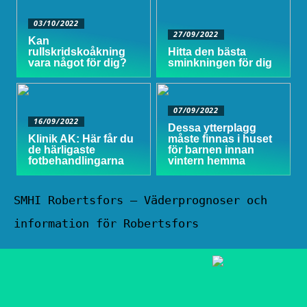
03/10/2022
27/09/2022
Kan
rullskridskoåkning
Hitta den bästa
vara något för dig?
sminkningen för dig
07/09/2022
16/09/2022
Dessa ytterplagg
Klinik AK: Här får du
måste finnas i huset
de härligaste
för barnen innan
fotbehandlingarna
vintern hemma
SMHI Robertsfors – Väderprognoser och
information för Robertsfors