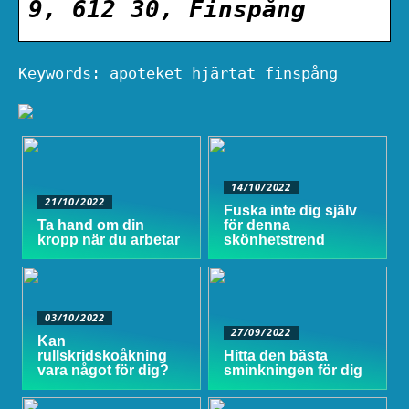
9, 612 30, Finspång
Keywords: apoteket hjärtat finspång
14/10/2022
21/10/2022
Fuska inte dig själv
Ta hand om din
för denna
kropp när du arbetar
skönhetstrend
03/10/2022
27/09/2022
Kan
rullskridskoåkning
Hitta den bästa
vara något för dig?
sminkningen för dig