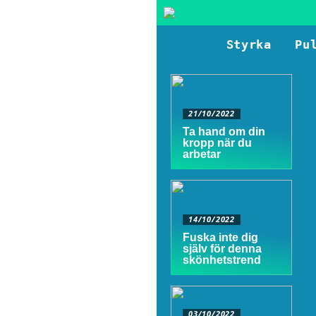
Styrka
Pu
21/10/2022
Ta hand om din
kropp när du
arbetar
14/10/2022
Fuska inte dig
själv för denna
skönhetstrend
03/10/2022