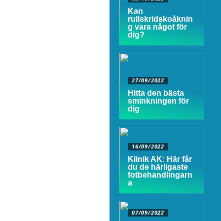
Kan
rullskridskoåknin
g vara något för
dig?
27/09/2022
Hitta den bästa
sminkningen för
dig
16/09/2022
Klinik AK: Här får
du de härligaste
fotbehandlingarn
a
07/09/2022