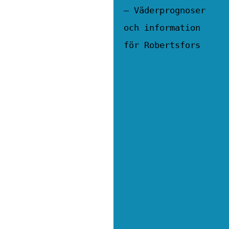
– Väderprognoser
och information
för Robertsfors