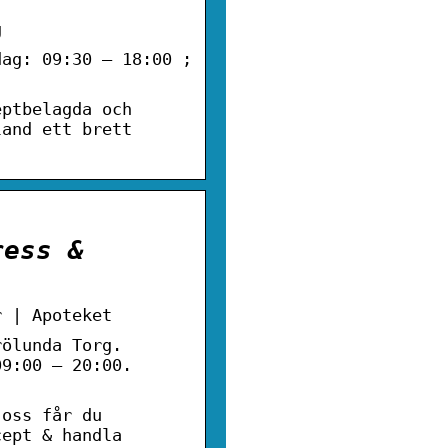
g
dag: 09:30 – 18:00 ;
eptbelagda och
land ett brett
ress &
r | Apoteket
rölunda Torg.
09:00 – 20:00.
 oss får du
cept & handla