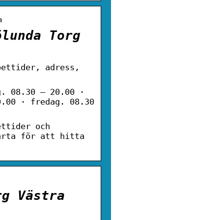
a
ölunda Torg
pettider, adress,
g. 08.30 – 20.00 ·
0.00 · fredag. 08.30
ettider och
arta för att hitta
rg Västra