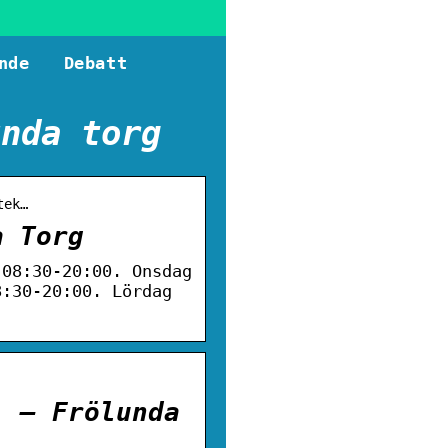
nde
Debatt
unda torg
tek…
a Torg
 08:30-20:00. Onsdag
8:30-20:00. Lördag
) – Frölunda