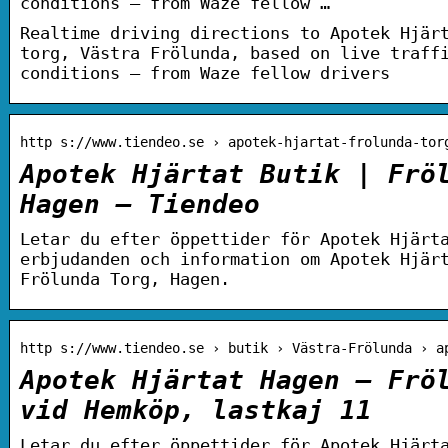
conditions – from Waze fellow …
Realtime driving directions to Apotek Hjär
torg, Västra Frölunda, based on live traff
conditions – from Waze fellow drivers
http s://www.tiendeo.se › apotek-hjartat-frolunda-tor
Apotek Hjärtat Butik | Frö
Hagen – Tiendeo
Letar du efter öppettider för Apotek Hjärt
erbjudanden och information om Apotek Hjär
Frölunda Torg, Hagen.
http s://www.tiendeo.se › butik › Västra-Frölunda › a
Apotek Hjärtat Hagen – Frö
vid Hemköp, lastkaj 11
Letar du efter öppettider för Apotek Hjärt