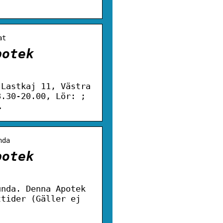
at
potek
 Lastkaj 11, Västra
8.30-20.00, Lör: ;
…
nda
potek
unda. Denna Apotek
ttider (Gäller ej