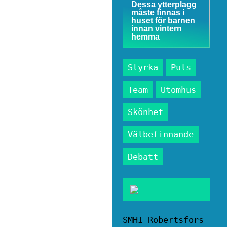
Dessa ytterplagg
måste finnas i
huset för barnen
innan vintern
hemma
Styrka
Puls
Team
Utomhus
Skönhet
Välbefinnande
Debatt
SMHI Robertsfors