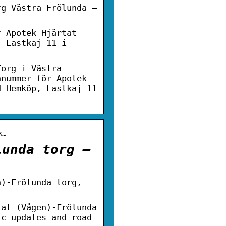
rg Västra Frölunda –
r Apotek Hjärtat
, Lastkaj 11 i
Torg i Västra
nnummer för Apotek
d Hemköp, Lastkaj 11
k…
lunda torg –
n)-Frölunda torg,
tat (Vågen)-Frölunda
ic updates and road