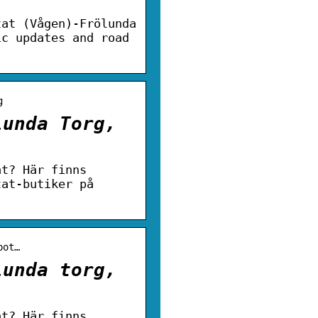
tat (Vågen)-Frölunda
ic updates and road
g
lunda Torg,
at? Här finns
tat-butiker på
pot…
lunda torg,
at? Här finns