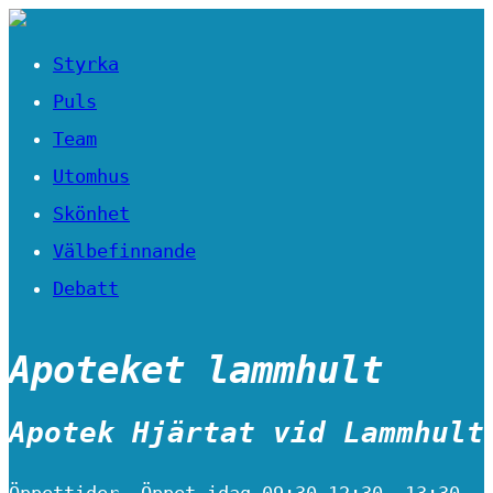
Styrka
Puls
Team
Utomhus
Skönhet
Välbefinnande
Debatt
Apoteket lammhult
Apotek Hjärtat vid Lammhult
Öppettider. Öppet idag 09:30-12:30, 13:30-