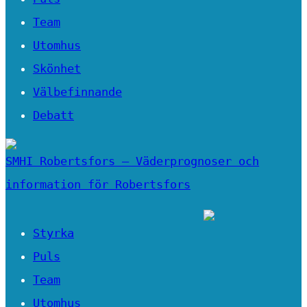
Team
Utomhus
Skönhet
Välbefinnande
Debatt
SMHI Robertsfors – Väderprognoser och
information för Robertsfors
Styrka
Puls
Team
Utomhus