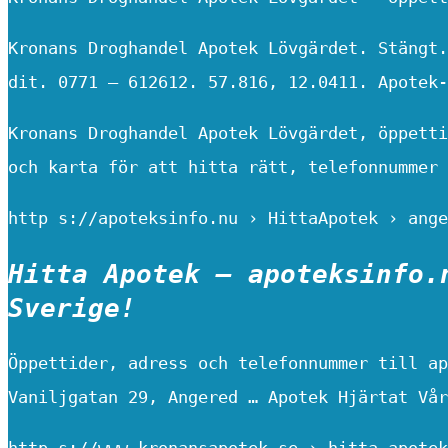
Kronans Droghandel Apotek Lövgärdet. Stängt.
dit. 0771 – 612612. 57.816, 12.0411. Apotek-
Kronans Droghandel Apotek Lövgärdet, öppetti
och karta för att hitta rätt, telefonnummer 
http s://apoteksinfo.nu › HittaApotek › ange
Hitta Apotek – apoteksinfo.
Sverige!
Öppettider, adress och telefonnummer till ap
Vaniljgatan 29, Angered … Apotek Hjärtat Vår
http s://www.kronansapotek.se › hitta-apotek