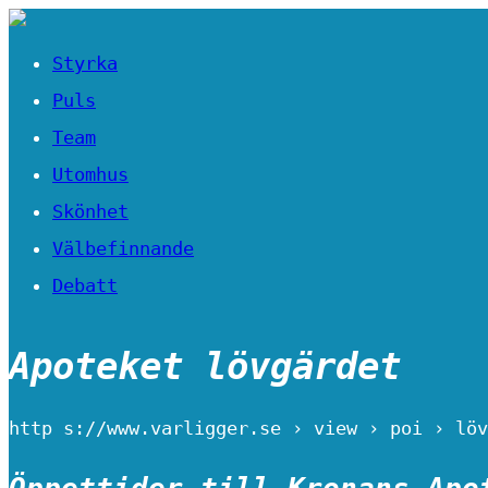
Styrka
Puls
Team
Utomhus
Skönhet
Välbefinnande
Debatt
Apoteket lövgärdet
http s://www.varligger.se › view › poi › löv
Öppettider till Kronans Apo