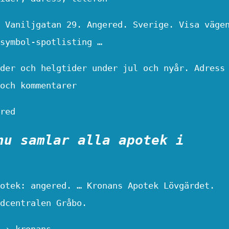
 Vaniljgatan 29. Angered. Sverige. Visa väge
symbol-spotlisting …
der och helgtider under jul och nyår. Adress
och kommentarer
red
nu samlar alla apotek i
otek: angered. … Kronans Apotek Lövgärdet.
dcentralen Gråbo.
 › kronans-…