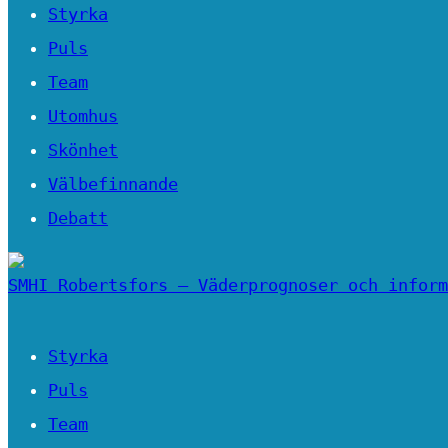
Styrka
Puls
Team
Utomhus
Skönhet
Välbefinnande
Debatt
SMHI Robertsfors – Väderprognoser och inform
Styrka
Puls
Team