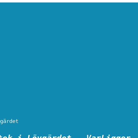
gärdet
tek i Lövgärdet – VarLigger