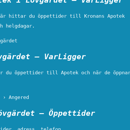
är hittar du öppettider till Kronans Apotek
h helgdagar.
gärdet
vgärdet – VarLigger
r du öppettider till Apotek och när de öppna
 › Angered
övgärdet – Öppettider
ider, adress, telefon