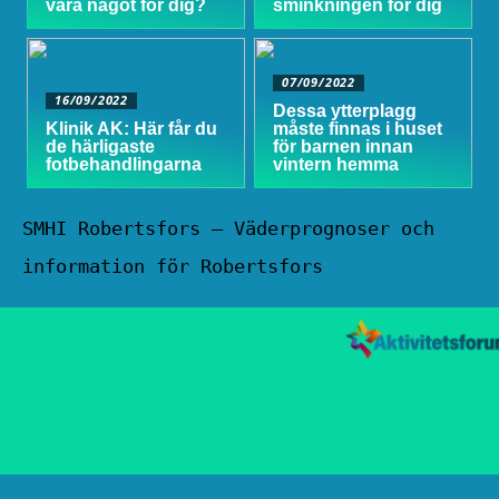
vara något för dig?
sminkningen för dig
07/09/2022
16/09/2022
Dessa ytterplagg
Klinik AK: Här får du
måste finnas i huset
de härligaste
för barnen innan
fotbehandlingarna
vintern hemma
SMHI Robertsfors – Väderprognoser och
information för Robertsfors