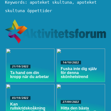
Keywords: apoteket skultuna, apoteket
skultuna öppettider
14/10/2022
21/10/2022
Fuska inte dig själv
Ta hand om din
för denna
kropp när du arbetar
skönhetstrend
03/10/2022
27/09/2022
Kan
rullskridskoåkning
Hitta den bästa