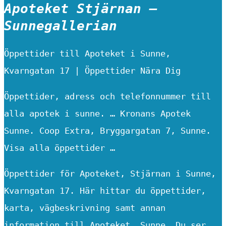
Apoteket Stjärnan –
Sunnegallerian
Öppettider till Apoteket i Sunne,
Kvarngatan 17 | Öppettider Nära Dig
Öppettider, adress och telefonnummer till
alla apotek i sunne. … Kronans Apotek
Sunne. Coop Extra, Bryggargatan 7, Sunne.
Visa alla öppettider …
Öppettider för Apoteket, Stjärnan i Sunne,
Kvarngatan 17. Här hittar du öppettider,
karta, vägbeskrivning samt annan
information till Apoteket, Sunne. Du ser