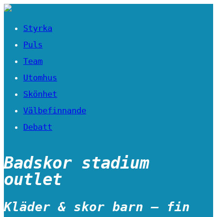
Styrka
Puls
Team
Utomhus
Skönhet
Välbefinnande
Debatt
Badskor stadium
outlet
Kläder & skor barn – fin