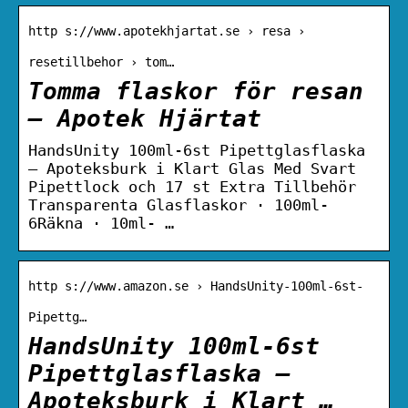
http s://www.apotekhjartat.se › resa ›
resetillbehor › tom…
Tomma flaskor för resan
– Apotek Hjärtat
HandsUnity 100ml-6st Pipettglasflaska
– Apoteksburk i Klart Glas Med Svart
Pipettlock och 17 st Extra Tillbehör
Transparenta Glasflaskor · ‎100ml-
6Räkna · ‎10ml- …
http s://www.amazon.se › HandsUnity-100ml-6st-
Pipettg…
HandsUnity 100ml-6st
Pipettglasflaska –
Apoteksburk i Klart …