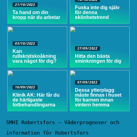
21/10/2022
Fuska inte dig själv
Ta hand om din
för denna
kropp när du arbetar
skönhetstrend
03/10/2022
27/09/2022
Kan
rullskridskoåkning
Hitta den bästa
vara något för dig?
sminkningen för dig
07/09/2022
16/09/2022
Dessa ytterplagg
Klinik AK: Här får du
måste finnas i huset
de härligaste
för barnen innan
fotbehandlingarna
vintern hemma
SMHI Robertsfors – Väderprognoser och
information för Robertsfors