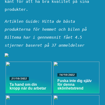
känt för att ha bra kvalitet på sina
produkter.
Artiklen Guide: Hitta de bästa
produkterna för hemmet och bilen på
Biltema har i gennemsnit fået
4.5
stjerner baseret på
37
anmeldelser
14/10/2022
21/10/2022
Fuska inte dig själv
Ta hand om din
för denna
kropp när du arbetar
skönhetstrend