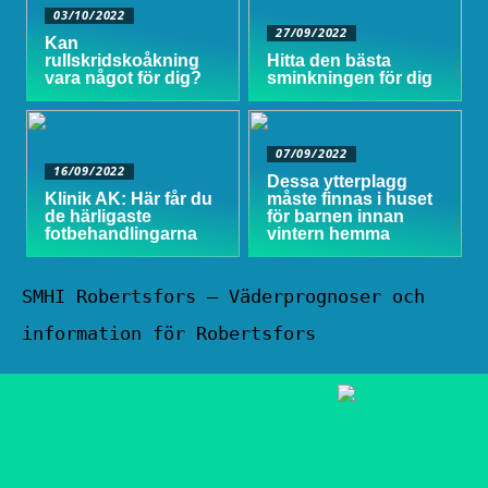
03/10/2022
27/09/2022
Kan
rullskridskoåkning
Hitta den bästa
vara något för dig?
sminkningen för dig
07/09/2022
16/09/2022
Dessa ytterplagg
Klinik AK: Här får du
måste finnas i huset
de härligaste
för barnen innan
fotbehandlingarna
vintern hemma
SMHI Robertsfors – Väderprognoser och
information för Robertsfors