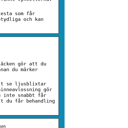
lesta som får
otydliga och kan
.
läcken gör att du
nnan du märker
tt se ljusblixtar
hinneavlossning gör
u inte snabbt får
tt du får behandling
ken