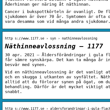
Åderhinnan ger näring åt näthinnan.
Cancer i bukspottkörteln är ovanligt. De f
sjukdomen är över 70 år. Symtomen är ofta 
vara desamma som vid många andra sjukdomar
http s://www.1177.se › syn › nathinneavlossning
Näthinneavlossning – 1177
30 apr. 2021 — Åldersförändringar i gula f
får sämre synskärpa. Det kan ta många år i
besvär med synen.
Vid en näthinneavlossning är det vanligt a
och en skugga i utkanten av synfältet. Nät
alltid att du förlorar synen på ögat, om d
behandling. Därför är det mycket viktigt a
snabbt.
http s://www.1177.se › aldersforandringar-i-gula-flac