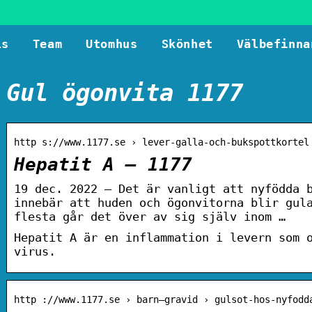
ls
Team
Utomhus
Skönhet
Välbefinna
Gul ögonvita 1177
http s://www.1177.se › lever-galla-och-bukspottkortel
Hepatit A – 1177
19 dec. 2022 — Det är vanligt att nyfödda 
innebär att huden och ögonvitorna blir gul
flesta går det över av sig själv inom …
Hepatit A är en inflammation i levern som 
virus.
http ://www.1177.se › barn–gravid › gulsot-hos-nyfodd