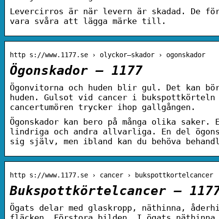
Levercirros är när levern är skadad. De fö
vara svåra att lägga märke till.
http s://www.1177.se › olyckor–skador › ogonskador
Ögonskador – 1177
Ögonvitorna och huden blir gul. Det kan bö
huden. Gulsot vid cancer i bukspottkörteln
cancertumören trycker ihop gallgången.
Ögonskador kan bero på många olika saker. 
lindriga och andra allvarliga. En del ögon
sig själv, men ibland kan du behöva behand
http s://www.1177.se › cancer › bukspottkortelcancer
Bukspottkörtelcancer – 117
Ögats delar med glaskropp, näthinna, åderh
fläcken. Förstora bilden. I ögats näthinna