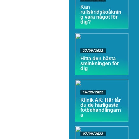
Kan
rullskridskoåknin
g vara något för
dig?
27/09/2022
Hitta den bästa
sminkningen för
dig
16/09/2022
Klinik AK: Här får
du de härligaste
fotbehandlingarn
a
07/09/2022