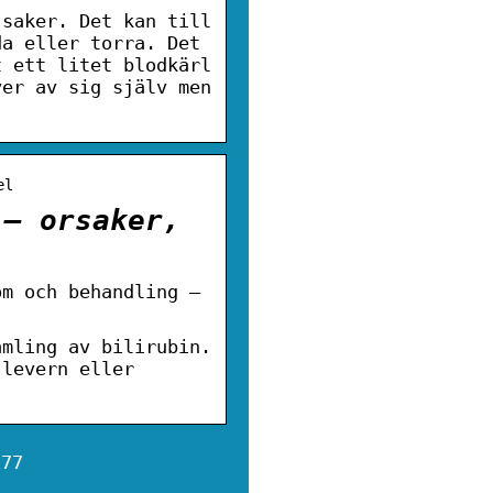
 saker. Det kan till
da eller torra. Det
t ett litet blodkärl
ver av sig själv men
el
 – orsaker,
om och behandling –
amling av bilirubin.
 levern eller
177