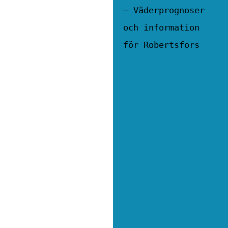
– Väderprognoser
och information
för Robertsfors