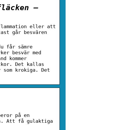
fläcken –
flammation eller att
tast går besvären
du får sämre
rker besvär med
and kommer
ckor. Det kallas
r som krokiga. Det
beror på en
n. Att få gulaktiga