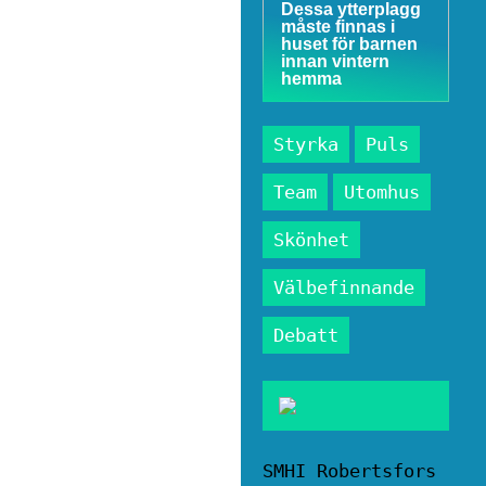
Dessa ytterplagg
måste finnas i
huset för barnen
innan vintern
hemma
Styrka
Puls
Team
Utomhus
Skönhet
Välbefinnande
Debatt
SMHI Robertsfors