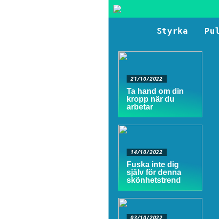
Styrka
Pu
21/10/2022
Ta hand om din
kropp när du
arbetar
14/10/2022
Fuska inte dig
själv för denna
skönhetstrend
03/10/2022