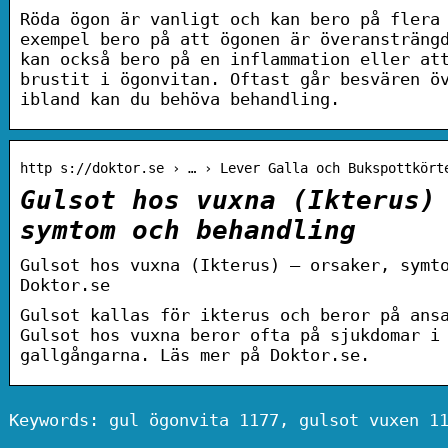
Röda ögon är vanligt och kan bero på flera
exempel bero på att ögonen är överansträng
kan också bero på en inflammation eller at
brustit i ögonvitan. Oftast går besvären ö
ibland kan du behöva behandling.
http s://doktor.se › … › Lever Galla och Bukspottkört
Gulsot hos vuxna (Ikterus)
symtom och behandling
Gulsot hos vuxna (Ikterus) – orsaker, symt
Doktor.se
Gulsot kallas för ikterus och beror på ans
Gulsot hos vuxna beror ofta på sjukdomar i
gallgångarna. Läs mer på Doktor.se.
Keywords: gul ögonvita 1177, gulsot vuxen 1