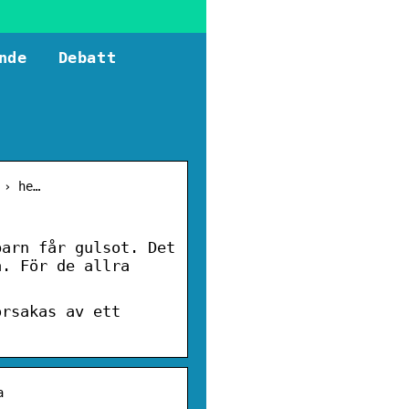
nde
Debatt
 › he…
barn får gulsot. Det
a. För de allra
orsakas av ett
a