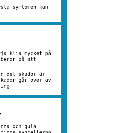
rsta symtomen kan
rja klia mycket på
 beror på att
En del skador är
skador går över av
ling.
7
inna och gula
 finns syncellerna.