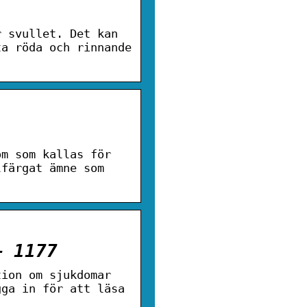
r svullet. Det kan
ta röda och rinnande
om som kallas för
lfärgat ämne som
– 1177
tion om sjukdomar
gga in för att läsa