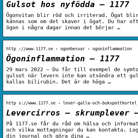
Gulsot hos nyfödda – 1177
Ögonvitan blir röd och irriterad. Ögat bli
kännas som om det skaver i ögat. Du har of
ögon i några dagar innan det börjar …
http ://www.1177.se › ogonbesvar › ogoninflammation
Ögoninflammation – 1177
29 mars 2022 — Du får till exempel de symt
gulsot när levern inte kan utsöndra ett gu
kallas bilirubin. Det är de höga …
http s://www.1177.se › lever-galla-och-bukspottkortel
Levercirros – skrumplever 
På 1177.se får du råd om hälsa och informa
och vilka mottagningar du kan kontakta. Lo
din journal och göra dina …