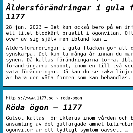
Åldersförändringar i gula 
1177
28 jan. 2023 — Det kan också bero på en in
ett litet blodkärl brustit i ögonvitan. Of
över av sig själv men ibland kan …
Åldersförändringar i gula fläcken gör att 
synskärpa. Det kan ta många år innan du mä
synen. Då kallas förändringarna torra. Ibl
förändringarna snabbt, inom en till två ve
våta förändringar. Då kan du se raka linje
är bara den våta formen som kan behandlas.
http s://www.1177.se › roda-ogon
Röda ögon – 1177
Gulsot kallas för ikterus inom vården och 
ansamling av det gulfärgade ämnet bilirubi
ögonvitor är ett tydligt symtom oavsett …