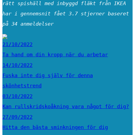
rätt spishäll med inbyggd fläkt från IKEA
har i gennemsnit fået
3.7
stjerner baseret
på
34
anmeldelser
21/10/2022
Ta hand om din kropp när du arbetar
14/10/2022
Fuska inte dig själv för denna
skönhetstrend
03/10/2022
Kan rullskridskoåkning vara något för dig?
27/09/2022
Hitta den bästa sminkningen för dig