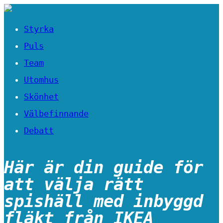
Styrka
Puls
Team
Utomhus
Skönhet
Välbefinnande
Debatt
Här är din guide för
att välja rätt
spishäll med inbyggd
fläkt från IKEA