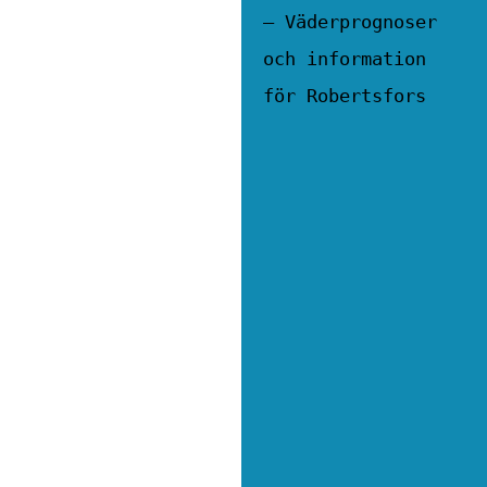
– Väderprognoser
och information
för Robertsfors