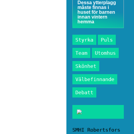
Dessa ytterplagg
måste finnas i
huset för barnen
innan vintern
hemma
Styrka
Puls
Team
Utomhus
Skönhet
Välbefinnande
Debatt
SMHI Robertsfors