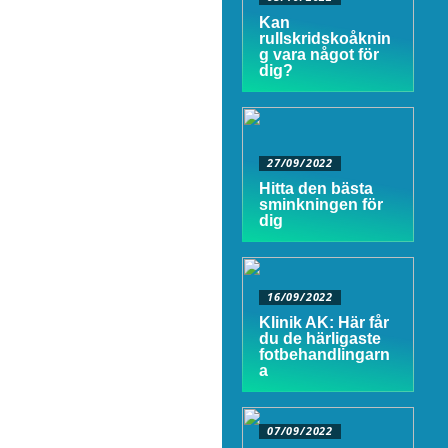
Kan
rullskridskoåknin
g vara något för
dig?
27/09/2022
Hitta den bästa
sminkningen för
dig
16/09/2022
Klinik AK: Här får
du de härligaste
fotbehandlingarn
a
07/09/2022