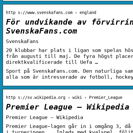
http s://www.svenskafans.com › england
För undvikande av förvirri
SvenskaFans.com
SvenskaFans
20 klubbar har plats i ligan som spelas hö
från augusti till maj. De fyra högst place
direktkvalificerade till Uefa …
Sport på SvenskaFans.com. Den naturliga sa
alla som är intresserade av fotboll, hocke
http s://sv.wikipedia.org › wiki › Premier_League
Premier League – Wikipedia
Premier League – Wikipedia
Premier League-lagen går in i omgång 3, då
i turneringen. … Inleds med kvalspel, följ