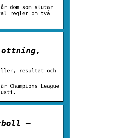
går dom som slutar
val regler om två
lottning,
eller, resultat och
 är Champions League
gusti.
tboll –