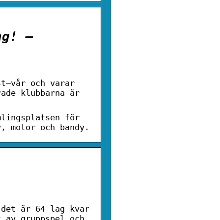
ng! –
st–vår och varar
rade klubbarna är
mlingsplatsen för
y, motor och bandy.
 det är 64 lag kvar
t av gruppspel och