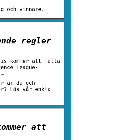
ng och vinnare.
ande regler
vis kommer att fälla
rence League-
 …
er är du och
er? Läs vår enkla
kommer att