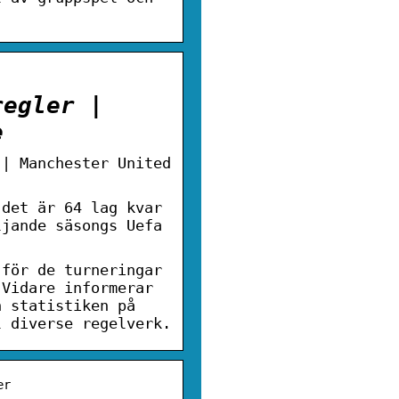
regler |
e
 | Manchester United
 det är 64 lag kvar
ljande säsongs Uefa
 för de turneringar
 Vidare informerar
h statistiken på
l diverse regelverk.
er