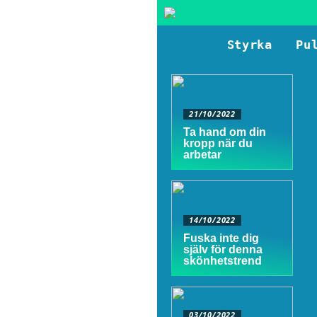
Styrka
Pu
21/10/2022
Ta hand om din
kropp när du
arbetar
14/10/2022
Fuska inte dig
själv för denna
skönhetstrend
03/10/2022