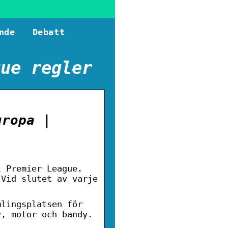
nde
Debatt
gue regler
uropa |
l Premier League.
 Vid slutet av varje
mlingsplatsen för
y, motor och bandy.