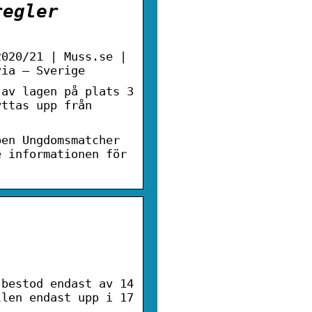
regler
2020/21 | Muss.se |
via – Sverige
 av lagen på plats 3
yttas upp från
pen Ungdomsmatcher
e informationen för
|
 bestod endast av 14
llen endast upp i 17