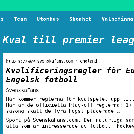
ls
Team
Utomhus
Skönhet
Välbefinna
Kval till premier lea
http s://www.svenskafans.com › england
Kvalificeringsregler för E
Engelsk fotboll
SvenskaFans
Här kommer reglerna för kvalspelet upp til
Här är de officiella Play-off reglerna: 1)
säsong skall de fyra högst placerade …
Sport på SvenskaFans.com. Den naturliga sa
alla som är intresserade av fotboll, hocke