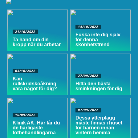
14/10/2022
21/10/2022
Fuska inte dig själv
Ta hand om din
för denna
kropp när du arbetar
skönhetstrend
03/10/2022
27/09/2022
Kan
rullskridskoåkning
Hitta den bästa
vara något för dig?
sminkningen för dig
07/09/2022
16/09/2022
Dessa ytterplagg
Klinik AK: Här får du
måste finnas i huset
de härligaste
för barnen innan
fotbehandlingarna
vintern hemma