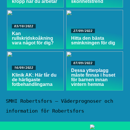
kropp när du arbetar
skönhetstrend
03/10/2022
27/09/2022
Kan
rullskridskoåkning
Hitta den bästa
vara något för dig?
sminkningen för dig
07/09/2022
16/09/2022
Dessa ytterplagg
Klinik AK: Här får du
måste finnas i huset
de härligaste
för barnen innan
fotbehandlingarna
vintern hemma
SMHI Robertsfors – Väderprognoser och
information för Robertsfors