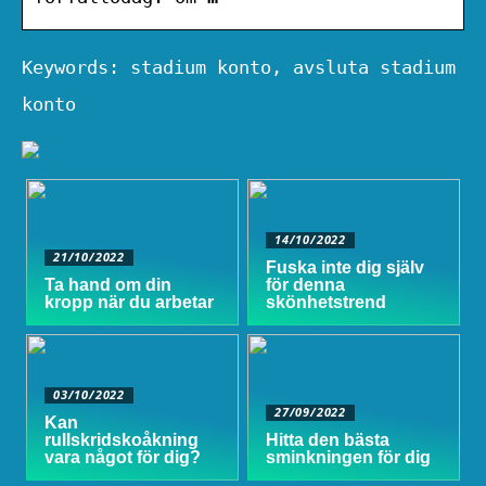
Keywords: stadium konto, avsluta stadium
konto
14/10/2022
21/10/2022
Fuska inte dig själv
Ta hand om din
för denna
kropp när du arbetar
skönhetstrend
03/10/2022
27/09/2022
Kan
rullskridskoåkning
Hitta den bästa
vara något för dig?
sminkningen för dig