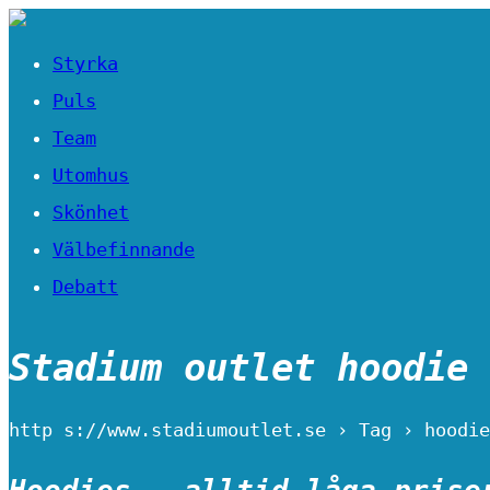
Styrka
Puls
Team
Utomhus
Skönhet
Välbefinnande
Debatt
Stadium outlet hoodie
http s://www.stadiumoutlet.se › Tag › hoodie
Hoodies – alltid låga prise