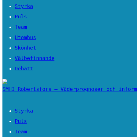
Styrka
Puls
Team
Utomhus
Skönhet
Välbefinnande
Debatt
SMHI Robertsfors – Väderprognoser och inform
Styrka
Puls
Team