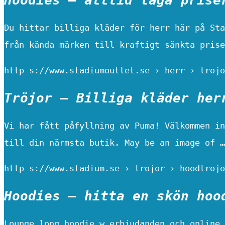
Du hittar billiga kläder för herr här på Sta
från kända märken till kraftigt sänkta prise
http s://www.stadiumoutlet.se › herr › trojo
Tröjor – Billiga kläder her
Vi har fått påfyllning av Puma! Välkommen in
till din närmsta butik. May be an image of …
http s://www.stadium.se › trojor › hoodtrojo
Hoodies – hitta en skön hoo
Lounge long hoodie w erbjudanden och online 