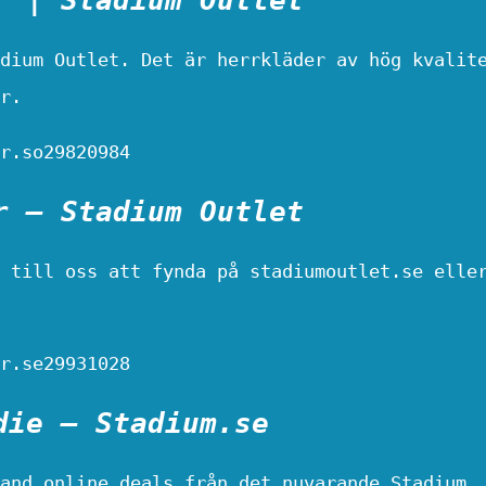
dium Outlet. Det är herrkläder av hög kvalit
r.
r.so29820984
r – Stadium Outlet
 till oss att fynda på stadiumoutlet.se elle
r.se29931028
die – Stadium.se
and online deals från det nuvarande Stadium