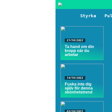
Styrka
Pu
21/10/2022
Ta hand om din
kropp när du
arbetar
14/10/2022
Fuska inte dig
själv för denna
skönhetstrend
03/10/2022