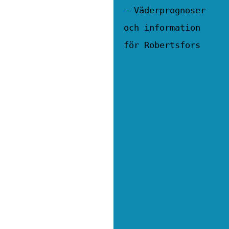
– Väderprognoser
och information
för Robertsfors