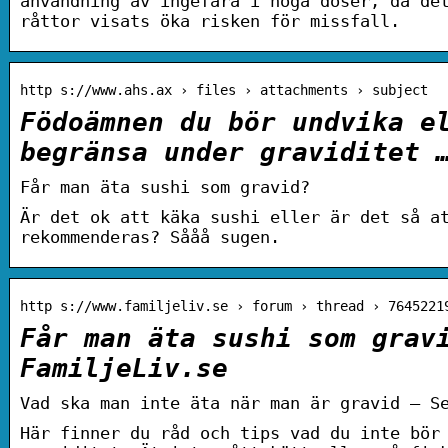
användning av ingefära i höga doser, då de
råttor visats öka risken för missfall.
http s://www.ahs.ax › files › attachments › subject
Födoämnen du bör undvika e
begränsa under graviditet 
Får man äta sushi som gravid?
Är det ok att käka sushi eller är det så a
rekommenderas? Sååå sugen.
http s://www.familjeliv.se › forum › thread › 7645221
Får man äta sushi som grav
FamiljeLiv.se
Vad ska man inte äta när man är gravid – S
Här finner du råd och tips vad du inte bör