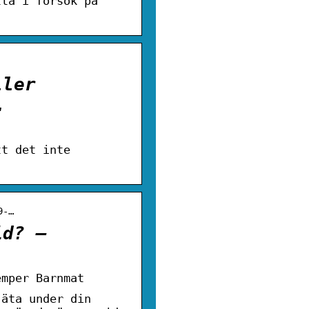
tta i försök på
ller
…
tt det inte
9-…
id? –
emper Barnmat
 äta under din