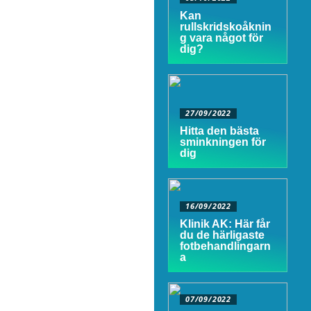
Kan
rullskridskoåknin
g vara något för
dig?
27/09/2022
Hitta den bästa
sminkningen för
dig
16/09/2022
Klinik AK: Här får
du de härligaste
fotbehandlingarn
a
07/09/2022