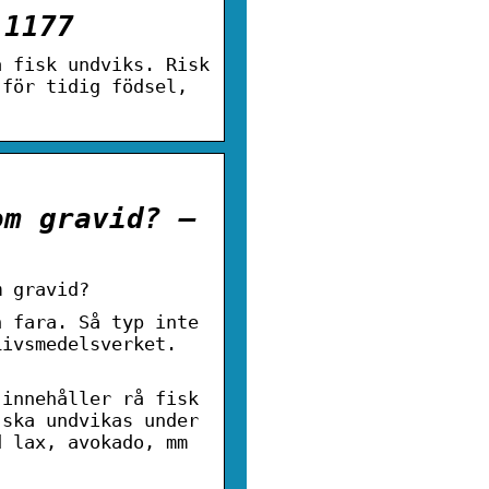
 1177
å fisk undviks. Risk
 för tidig födsel,
om gravid? –
m gravid?
n fara. Så typ inte
Livsmedelsverket.
 innehåller rå fisk
 ska undvikas under
d lax, avokado, mm