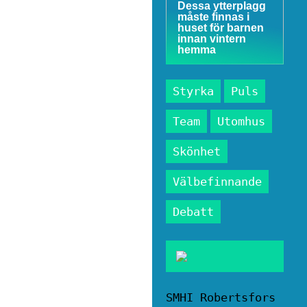
Dessa ytterplagg
måste finnas i
huset för barnen
innan vintern
hemma
Styrka
Puls
Team
Utomhus
Skönhet
Välbefinnande
Debatt
SMHI Robertsfors