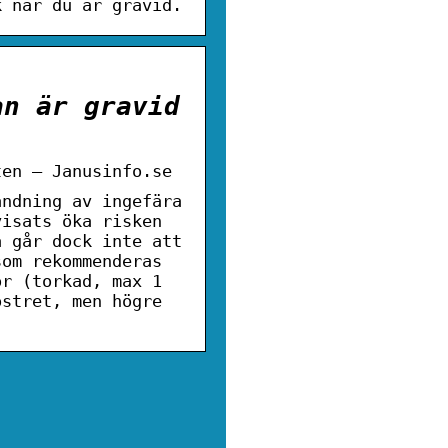
k när du är gravid.
an är gravid
ten – Janusinfo.se
ändning av ingefära
visats öka risken
a går dock inte att
som rekommenderas
or (torkad, max 1
ostret, men högre