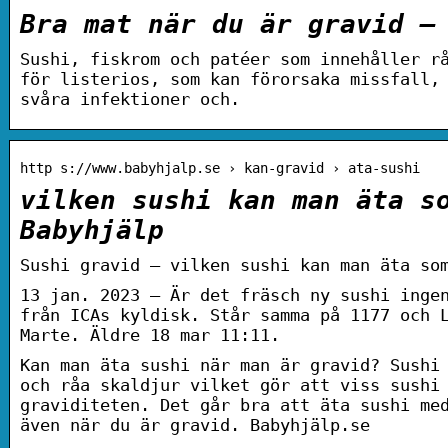
Bra mat när du är gravid –
Sushi, fiskrom och patéer som innehåller r
för listerios, som kan förorsaka missfall,
svåra infektioner och.
http s://www.babyhjalp.se › kan-gravid › ata-sushi
vilken sushi kan man äta s
Babyhjälp
Sushi gravid – vilken sushi kan man äta so
13 jan. 2023 — Är det fräsch ny sushi inge
från ICAs kyldisk. Står samma på 1177 och 
Marte. Äldre 18 mar 11:11.
Kan man äta sushi när man är gravid? Sushi
och råa skaldjur vilket gör att viss sushi
graviditeten. Det går bra att äta sushi me
även när du är gravid. Babyhjälp.se