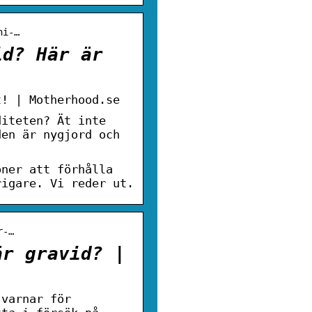
hi-…
id? Här är
t! | Motherhood.se
diteten? Ät inte
den är nygjord och
oner att förhålla
rigare. Vi reder ut.
r-…
är gravid? |
 varnar för