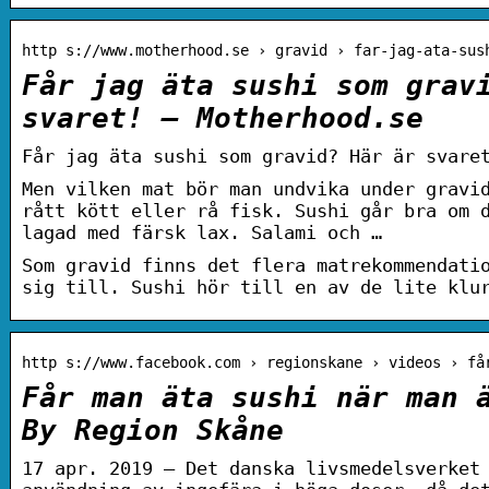
http s://www.motherhood.se › gravid › far-jag-ata-sus
Får jag äta sushi som grav
svaret! – Motherhood.se
Får jag äta sushi som gravid? Här är svare
Men vilken mat bör man undvika under gravi
rått kött eller rå fisk. Sushi går bra om 
lagad med färsk lax. Salami och …
Som gravid finns det flera matrekommendati
sig till. Sushi hör till en av de lite klu
http s://www.facebook.com › regionskane › videos › få
Får man äta sushi när man 
By Region Skåne
17 apr. 2019 — Det danska livsmedelsverket