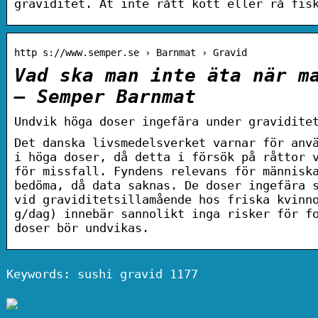
graviditet. Ät inte rått kött eller rå fis
http s://www.semper.se › Barnmat › Gravid
Vad ska man inte äta när m
– Semper Barnmat
Undvik höga doser ingefära under gravidite
Det danska livsmedelsverket varnar för anv
i höga doser, då detta i försök på råttor 
för missfall. Fyndens relevans för människ
bedöma, då data saknas. De doser ingefära 
vid graviditetsillamående hos friska kvinn
g/dag) innebär sannolikt inga risker för f
doser bör undvikas.
Keywords: sushi gravid 1177