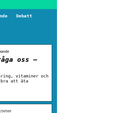
nde
Debatt
mande
råga oss –
äring, vitaminer och
 bra att äta
iteten