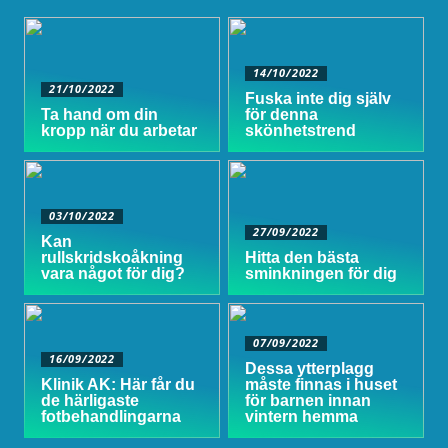
14/10/2022
21/10/2022
Fuska inte dig själv
Ta hand om din
för denna
kropp när du arbetar
skönhetstrend
03/10/2022
27/09/2022
Kan
rullskridskoåkning
Hitta den bästa
vara något för dig?
sminkningen för dig
07/09/2022
16/09/2022
Dessa ytterplagg
Klinik AK: Här får du
måste finnas i huset
de härligaste
för barnen innan
fotbehandlingarna
vintern hemma