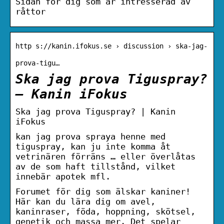
Sidan för dig som är intresserad av
råttor
http s://kanin.ifokus.se › discussion › ska-jag-
prova-tigu…
Ska jag prova Tiguspray?
– Kanin iFokus
Ska jag prova Tiguspray? | Kanin
iFokus
kan jag prova spraya henne med
tiguspray, kan ju inte komma åt
vetrinären förräns … eller överlåtas
av de som haft tillstånd, vilket
innebär apotek mfl.
Forumet för dig som älskar kaniner!
Här kan du lära dig om avel,
kaninraser, föda, hoppning, skötsel,
genetik och massa mer. Det spelar