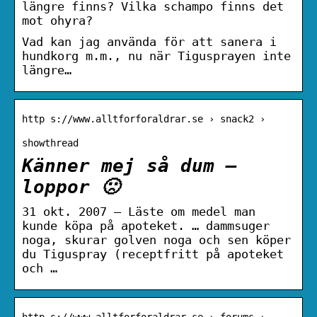
längre finns? Vilka schampo finns det
mot ohyra?
Vad kan jag använda för att sanera i
hundkorg m.m., nu när Tigusprayen inte
längre…
http s://www.alltforforaldrar.se › snack2 ›
showthread
Känner mej så dum –
loppor 🙁
31 okt. 2007 — Läste om medel man
kunde köpa på apoteket. … dammsuger
noga, skurar golven noga och sen köper
du Tiguspray (receptfritt på apoteket
och …
http s://www.alltforforaldrar.se › forums ›