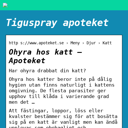
Tiguspray apoteket
http s://www.apoteket.se › Meny › Djur › Katt
Ohyra hos katt –
Apoteket
Har ohyra drabbat din katt?
Ohyra hos katter beror inte på dålig
hygien utan finns naturligt i kattens
omgivning. De flesta parasiter ger
upphov till klåda i varierande grad
men det …
Att fästingar, loppor, löss eller
kvalster bestämmer sig för att bosätta
sig på en katt är vanligt men kan ändå
upplevas som obehagligt och