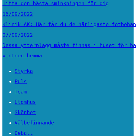
Hitta den bästa sminkningen för dig
16/09/2022
Klinik AK: Här får du de härligaste fotbehan
07/09/2022
Dessa ytterplagg måste finnas i huset för ba
vintern hemma
Styrka
Puls
Team
Utomhus
Skönhet
Välbefinnande
Debatt