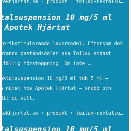
tekhjartat.se › produkt › toilax-rektalsu…
talsuspension 10 mg/5 ml
 Apotek Hjärtat
torikstimulerande laxermedel. Eftersom det
etande beståndsdelar ska Toilax endast
lfällig förstoppning. Om inte …
ektalsuspension 10 mg/5 ml tub 5 ml –
å nätet hos Apotek Hjärtat – snabb och
dit du vill.
tekhjartat.se › produkt › toilax-rektalsu…
talsuspension 10 mg/5 ml