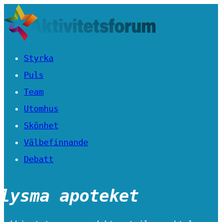
Styrka
Puls
Team
Utomhus
Skönhet
Välbefinnande
Debatt
lysma apoteket