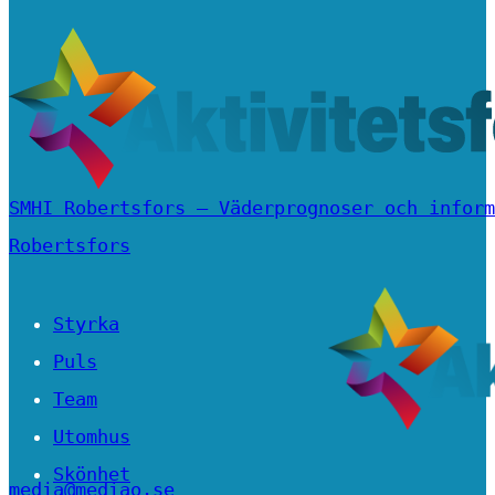
SMHI Robertsfors – Väderprognoser och inform
Robertsfors
Styrka
Puls
Team
Utomhus
Skönhet
media@mediao.se