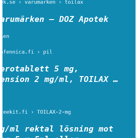
ek.se › varumarken › toilax
arumärken – DOZ Apotek
ken
afennica.fi › pil
erotablett 5 mg,
ension 2 mg/ml, TOILAX …
teekit.fi › TOILAX-2-mg
g/ml rektal lösning mot