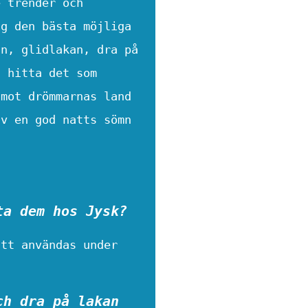
e trender och
ig den bästa möjliga
an, glidlakan, dra på
t hitta det som
 mot drömmarnas land
av en god natts sömn
ta dem hos Jysk?
att användas under
ch dra på lakan