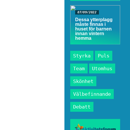
07/09/2022
Dessa ytterplagg
måste finnas i
huset för barnen
innan vintern
hemma
Styrka
Puls
Team
Utomhus
Skönhet
Välbefinnande
Debatt