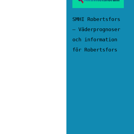
SMHI Robertsfors
– Väderprognoser
och information
för Robertsfors