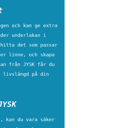
t
ngen och kan ge extra
uder underlakan i
 hitta det som passar
ler linne, och skapa
kan från JYSK får du
e livslängd på din
JYSK
v, kan du vara säker