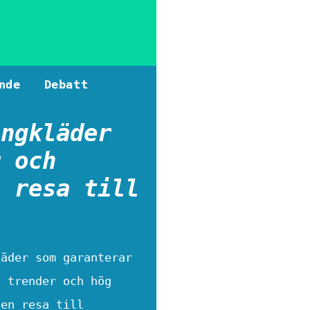
nde
Debatt
ängkläder
r och
n resa till
läder som garanterar
a trender och hög
 en resa till