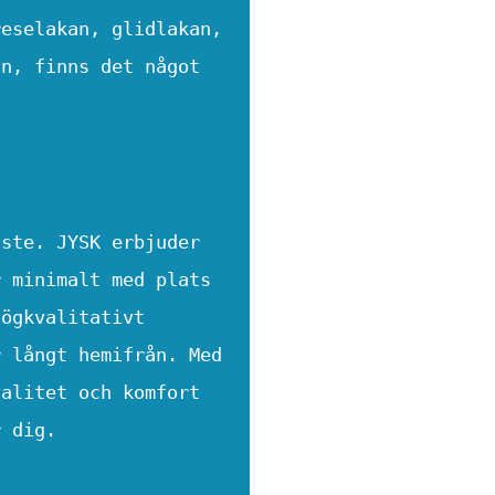
reselakan, glidlakan,
an, finns det något
åste. JYSK erbjuder
r minimalt med plats
högkvalitativt
r långt hemifrån. Med
valitet och komfort
r dig.