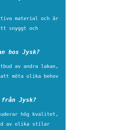
ativa material och är
ett snyggt och
an hos Jysk?
utbud av andra lakan,
 att möta olika behov
 från Jysk?
luderar hög kvalitet,
ud av olika stilar