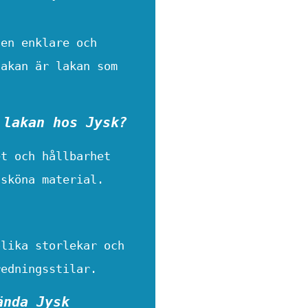
 en enklare och
lakan är lakan som
 lakan hos Jysk?
et och hållbarhet
 sköna material.
olika storlekar och
redningsstilar.
ända Jysk