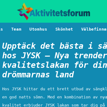
ls
Team
Utomhus
Skönhet
Välbefinna
Upptäck det bästa i s
hos JYSK – Nya trende
kvalitetslakan för di
drömmarnas land
Hos JYSK hittar du ett brett utbud av sängk
en god natts sömn. Med en kombination av ny
kvalitet erbjuder JYSK lakan som tar dig på