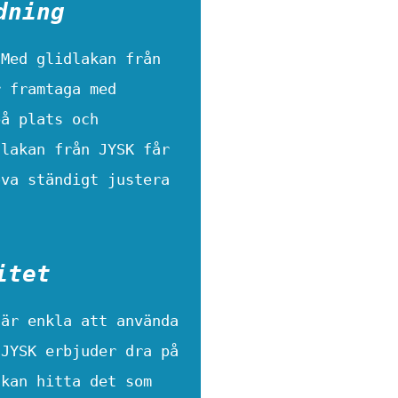
dning
 Med glidlakan från
r framtaga med
på plats och
dlakan från JYSK får
öva ständigt justera
itet
 är enkla att använda
 JYSK erbjuder dra på
 kan hitta det som