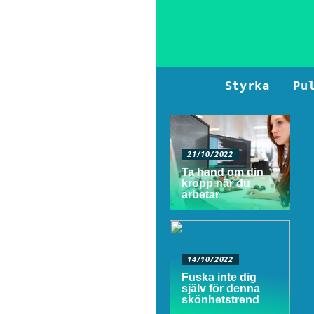
Styrka
Pu
21/10/2022
Ta hand om din
kropp när du
arbetar
14/10/2022
Fuska inte dig
själv för denna
skönhetstrend