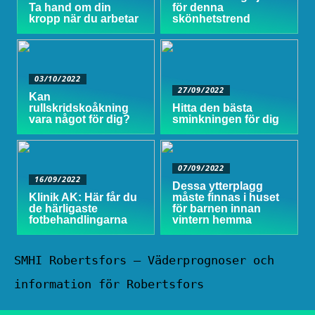
Ta hand om din
för denna
kropp när du arbetar
skönhetstrend
03/10/2022
27/09/2022
Kan
rullskridskoåkning
Hitta den bästa
vara något för dig?
sminkningen för dig
07/09/2022
16/09/2022
Dessa ytterplagg
Klinik AK: Här får du
måste finnas i huset
de härligaste
för barnen innan
fotbehandlingarna
vintern hemma
SMHI Robertsfors – Väderprognoser och
information för Robertsfors