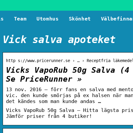
ls
Team
Utomhus
Skönhet
Välbefinna
Vick salva apoteket
http s://www.pricerunner.se › … › Receptfria läkemede
Vicks VapoRub 50g Salva (4
Se PriceRunner »
13 nov. 2016 — förr fans en salva med ment
vic. den kunde smörjas på ex halsen när ma
det kändes som man kunde andas …
Vicks VapoRub 50g Salva – Hitta lägsta pri
Jämför priser från 4 butiker!