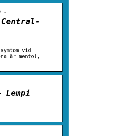
e-…
 Central-
t
 symtom vid
ena är mentol,
– Lempi