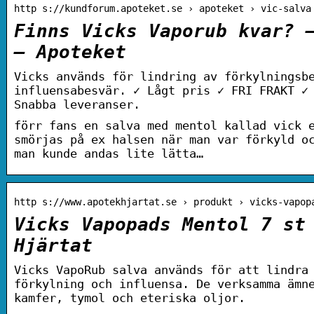
http s://kundforum.apoteket.se › apoteket › vic-salva
Finns Vicks Vaporub kvar? 
– Apoteket
Vicks används för lindring av förkylningsb
influensabesvär. ✓ Lågt pris ✓ FRI FRAKT ✓
Snabba leveranser.
förr fans en salva med mentol kallad vick 
smörjas på ex halsen när man var förkyld o
man kunde andas lite lätta…
http s://www.apotekhjartat.se › produkt › vicks-vapop
Vicks Vapopads Mentol 7 st
Hjärtat
Vicks VapoRub salva används för att lindra
förkylning och influensa. De verksamma ämn
kamfer, tymol och eteriska oljor.