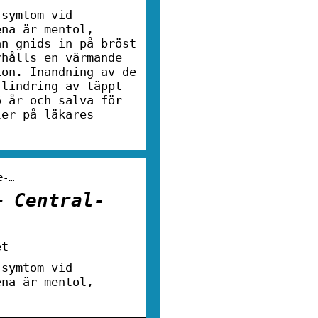
 symtom vid
ena är mentol,
an gnids in på bröst
rhålls en värmande
ion. Inandning av de
 lindring av täppt
6 år och salva för
ler på läkares
e-…
– Central-
et
 symtom vid
ena är mentol,