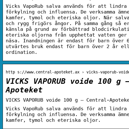
Vicks VapoRub salva används för att lindra
förkylning och influensa. De verksamma ämn
kamfer, tymol och eteriska oljor. När salv
och rygg frigörs ångor. På samma gång så e
känsla på grund av förbättrad blodcirkulat
eteriska oljorna från upphettat vatten ger
näsa. Inandningen är endast för barn över 
utvärtes bruk endast för barn över 2 år el
ordination.
http s://www.central-apoteket.ax › vicks-vaporub-void
VICKS VAPORUB voide 100 g 
Apoteket
VICKS VAPORUB voide 100 g – Central-Apotek
Vicks VapoRub salva används för att lindra
förkylning och influensa. De verksamma ämn
kamfer, tymol och eteriska oljor.