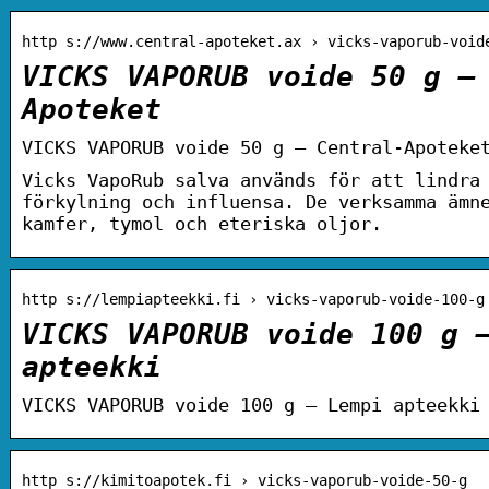
http s://www.central-apoteket.ax › vicks-vaporub-void
VICKS VAPORUB voide 50 g –
Apoteket
VICKS VAPORUB voide 50 g – Central-Apoteke
Vicks VapoRub salva används för att lindra
förkylning och influensa. De verksamma ämn
kamfer, tymol och eteriska oljor.
http s://lempiapteekki.fi › vicks-vaporub-voide-100-g
VICKS VAPORUB voide 100 g 
apteekki
VICKS VAPORUB voide 100 g – Lempi apteekki
http s://kimitoapotek.fi › vicks-vaporub-voide-50-g