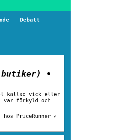
nde
Debatt
l
 butiker) •
ol kallad vick eller
n var förkyld och
s hos PriceRunner ✓