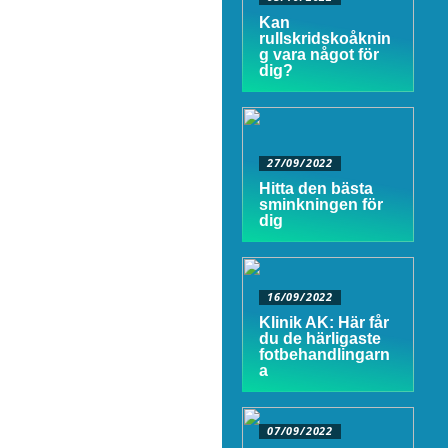
Kan
rullskridskoåknin
g vara något för
dig?
27/09/2022
Hitta den bästa
sminkningen för
dig
16/09/2022
Klinik AK: Här får
du de härligaste
fotbehandlingarn
a
07/09/2022