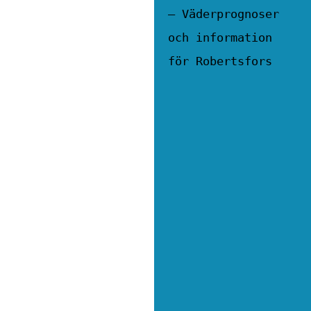
– Väderprognoser
och information
för Robertsfors