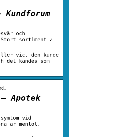
– Kundforum
esvär och
 Stort sortiment ✓
eller vic. den kunde
ch det kändes som
ad…
 – Apotek
 symtom vid
ena är mentol,