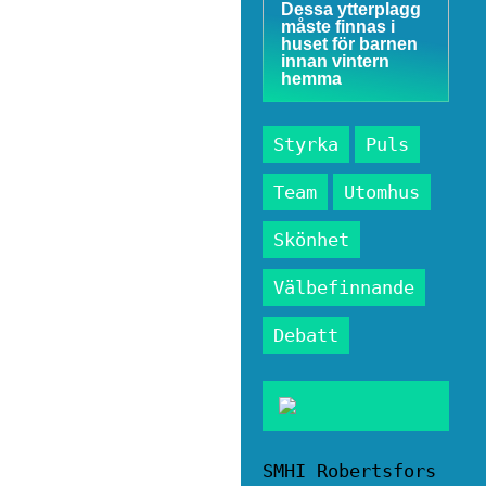
Dessa ytterplagg
måste finnas i
huset för barnen
innan vintern
hemma
Styrka
Puls
Team
Utomhus
Skönhet
Välbefinnande
Debatt
SMHI Robertsfors