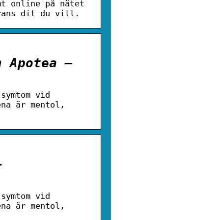
mt online på nätet
rans dit du vill.
n Apotea –
 symtom vid
ena är mentol,
–
 symtom vid
ena är mentol,