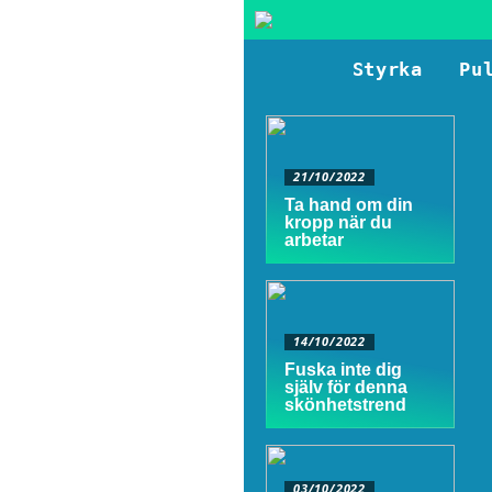
Styrka
Pu
21/10/2022
Ta hand om din
kropp när du
arbetar
14/10/2022
Fuska inte dig
själv för denna
skönhetstrend
03/10/2022