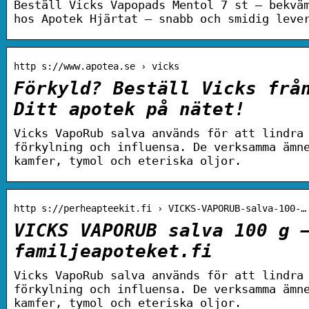
Beställ Vicks Vapopads Mentol 7 st – bekvä
hos Apotek Hjärtat – snabb och smidig leve
http s://www.apotea.se › vicks
Förkyld? Beställ Vicks frå
Ditt apotek på nätet!
Vicks VapoRub salva används för att lindra
förkylning och influensa. De verksamma ämn
kamfer, tymol och eteriska oljor.
http s://perheapteekit.fi › VICKS-VAPORUB-salva-100-…
VICKS VAPORUB salva 100 g 
familjeapoteket.fi
Vicks VapoRub salva används för att lindra
förkylning och influensa. De verksamma ämn
kamfer, tymol och eteriska oljor.